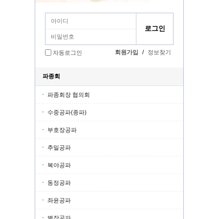
회원가입
/
정보찾기
자동로그인
파종회
파종회장 협의회
수중공파(종파)
부호장공파
추밀공파
복야공파
동정공파
좌윤공파
별장공파