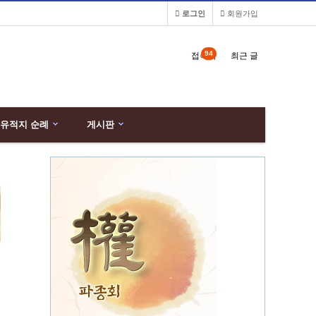
로그인
회원가입
94
접속자
최근 글
유적지 순례
게시판