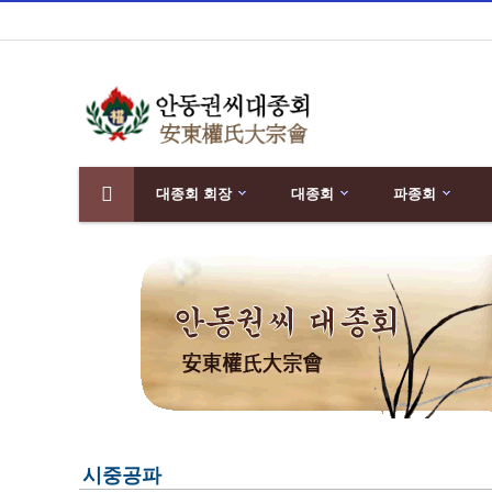
대종회 회장
대종회
파종회
분류
하위분류
시중공파