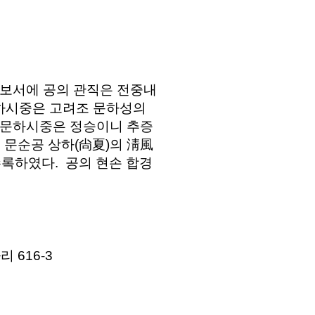
. 보서에 공의 관직은 전중내
문하시중은 고려조 문하성의
 문하시중은 정승이니 추증
 문순공 상하(尙夏)의 淸風
수록하였다. 공의 현손 합경
 616-3