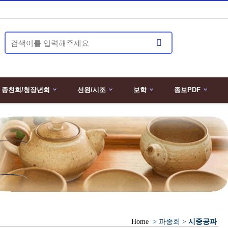
종친회/청장년회
선원/시조
보학
종보PDF
Home
> 파종회 >
시중공파