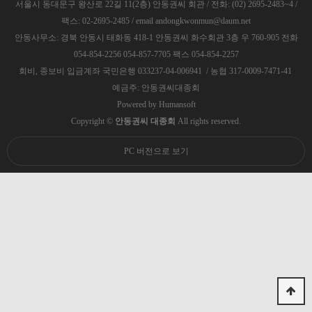
서울시 동대문구 왕산로 22길 11(2층) 안동권씨 회관 / 전화: (02) 2695-2483~4 /
팩스: 02-2695-2485 / email andongkwonmun@daum.net
안동사무소: 경북 안동시 태화동 418-1 안동권씨 화수회관 3층 우 760-905 전화
054-854-2256 054-857-7705 팩스 054-854-2257
회비, 종보비 입금계좌 국민은행 033237-04-006941 / 농협 317-0009-7471-41
예금주: 안동권씨대종회
Powered by
Humansoft
Copyright ©
안동권씨 대종회
All rights reserved.
PC 버전으로 보기