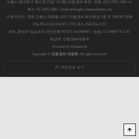
서울시 동대문구 왕산로 22길 11(2층) 안동권씨 회관 / 전화: (02) 2695-2483~4 /
팩스: 02-2695-2485 / email andongkwonmun@daum.net
안동사무소: 경북 안동시 태화동 418-1 안동권씨 화수회관 3층 우 760-905 전화
054-854-2256 054-857-7705 팩스 054-854-2257
회비, 종보비 입금계좌 국민은행 033237-04-006941 / 농협 317-0009-7471-41
예금주: 안동권씨대종회
Powered by
Humansoft
Copyright ©
안동권씨 대종회
All rights reserved.
PC 버전으로 보기