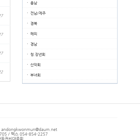
충남
전남/제주
27
경북
해외
27
경남
27
청.장년회
산악회
22
부녀회
l andongkwonmun@daum.net
05 / 팩스 054-854-2257
: 안동권씨대종회