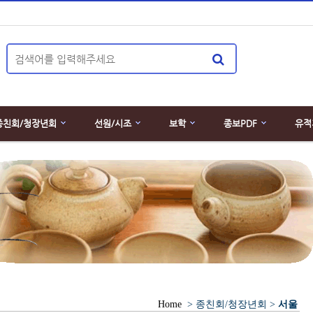
종친회/청장년회
선원/시조
보학
종보PDF
유적
Home
> 종친회/청장년회 >
서울