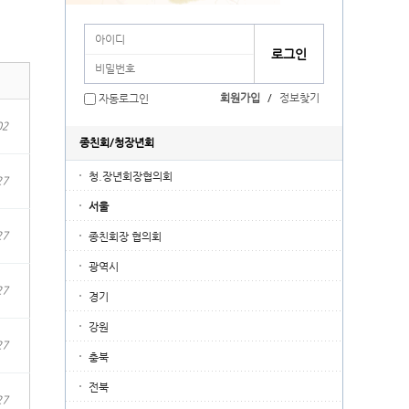
회원가입
/
정보찾기
자동로그인
02
종친회/청장년회
청.장년회장협의회
27
서울
27
종친회장 협의회
광역시
27
경기
강원
27
충북
전북
27