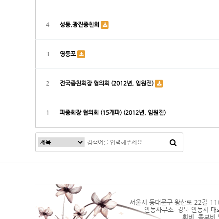
4
성동,광진종친회
3
영등포
2
전국종친회장 협의회 (2012년, 임원진)
1
파종회장 협의회 (15개파) (2012년, 임원진)
서울시 동대문구 왕산로 22길 11(2층)
안동사무소: 경북 안동시 태화동 4
회비, 종보비 