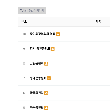
Total 10건
1 페이지
번호
제목
10
종친회장협의회 결성
9
강서,양천종친회
8
금천종친회
7
동대문종친회
6
마포종친회
5
북부종친회