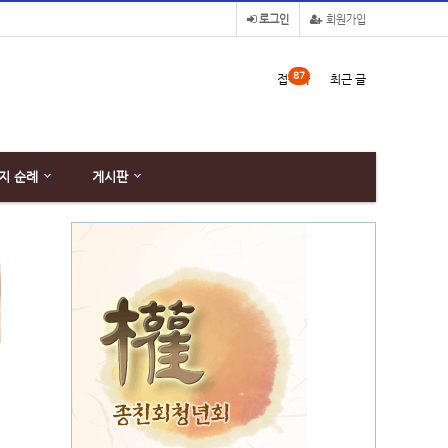
로그인
회원가입
87
접속자
최근 글
지 순례
게시판