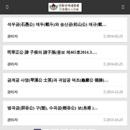
석우공(石愚公) 재두(載斗)와 송산공(松山公) 재규(載…
관리자
2014-02-25
司宰正公 諱 子侯의 諸子孫(종보 제465호2014.3.…
관리자
2014-02-25
금계공 사영(琴溪公 士英)과 귀암공 덕조(龜巖公 德操)…
관리자
2013-12-20
병곡공(屛谷公) 구(榘), 수곡공(樹谷公) 보(糸甫 )…
관리자
2013-10-23