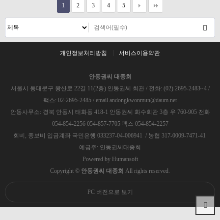
1
2
3
4
5
개인정보처리방침
서비스이용약관
안동권씨 대종회
서울시 동대문구 왕산로 22길 11(2층) 안동권씨 회관 / 전화: (02) 2695-2483~4 /
팩스: 02-2695-2485 / email andongkwonmun@daum.net
안동사무소: 경북 안동시 태화동 418-1 안동권씨 화수회관 3층 우 760-905 전화
054-854-2256 054-857-7705 팩스 054-854-2257
회비, 종보비 입금계좌 국민은행 033237-04-006941 / 농협 317-0009-7471-41
예금주: 안동권씨대종회
Powered by
Humansoft
Copyright ©
안동권씨 대종회
All rights reserved.
PC 버전으로 보기