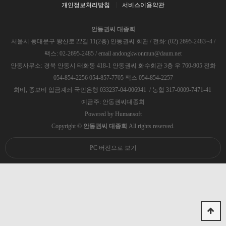
개인정보처리방침
서비스이용약관
안동권씨 대종회
서울시 동대문구 왕산로 22길 11(2층) 안동권씨 회관 / 전화: (02) 2695-2483~4 /
팩스: 02-2695-2485 / email andongkwonmun@daum.net
안동사무소: 경북 안동시 태화동 418-1 안동권씨 화수회관 3층 우 760-905 전화
054-854-2256 054-857-7705 팩스 054-854-2257
회비, 종보비 입금계좌 국민은행 033237-04-006941 / 농협 317-0009-7471-41
예금주: 안동권씨대종회
Powered by
Humansoft
Copyright ©
안동권씨 대종회
All rights reserved.
PC 버전으로 보기