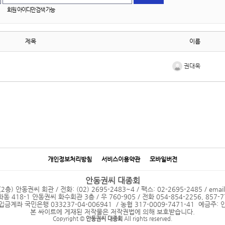
회원 아이디만 검색 가능
제목
이름
권대욱
개인정보처리방침
서비스이용약관
모바일버전
안동권씨 대종회
 안동권씨 회관 / 전화: (02) 2695-2483~4 / 팩스: 02-2695-2485 / emai
18-1 안동권씨 화수회관 3층 / 우 760-905 / 전화 054-854-2256, 857-77
입금계좌 국민은행 033237-04-006941 / 농협 317-0009-7471-41 예금주
본 싸이트에 게재된 저작물은 저작권법에 의해 보호받습니다.
Copyright ©
안동권씨 대종회
All rights reserved.