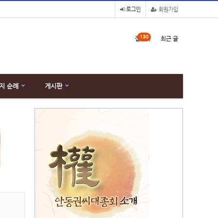
로그인
회원가입
130
접속자
최근 글
지 순례
게시판