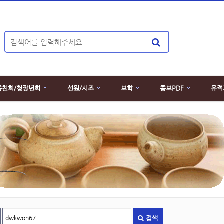
종친회/청장년회
선원/시조
보학
종보PDF
유적
검색