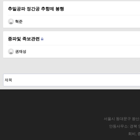
추밀공파 정간공 추향제 봉행
혁준
종파및 족보관련
권재성
처음
이전
다음
맨끝
서울시 동대문구 왕산로 22길 
안동사무소: 경북 안동시
회비, 종