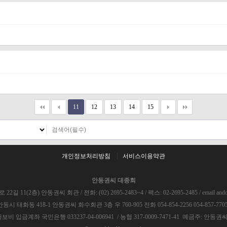
11
12
13
14
15
개인정보처리방침
서비스이용약관
안동권씨 대종회
11(2층) 안동권씨 회관 / 전화: (02) 2695-2483~4 / 팩스: 02-2695-2485 / email ando
 태화동 418-1 안동권씨 화수회관 3층 우 760-905 전화 054-854-2256 054-857-7705 팩
보비 입금계좌 국민은행 033237-04-006941 / 농협 317-0009-7471-41 예금주: 안