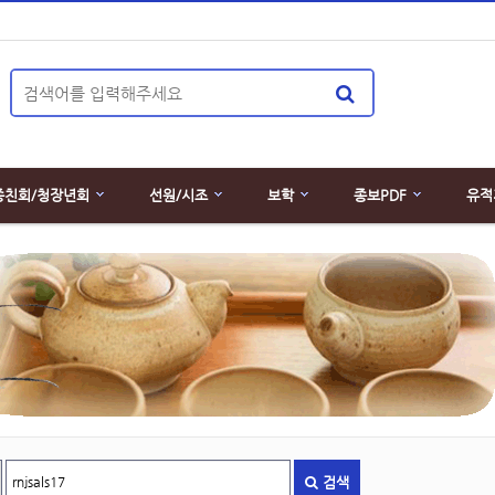
종친회/청장년회
선원/시조
보학
종보PDF
유적
검색