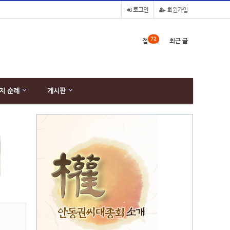
로그인
회원가입
72
접속자
최근 글
지 순례
게시판