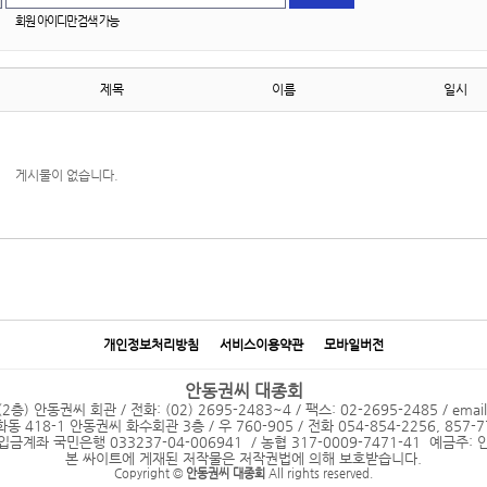
회원 아이디만 검색 가능
제목
이름
일시
게시물이 없습니다.
개인정보처리방침
서비스이용약관
모바일버전
안동권씨 대종회
 안동권씨 회관 / 전화: (02) 2695-2483~4 / 팩스: 02-2695-2485 / emai
18-1 안동권씨 화수회관 3층 / 우 760-905 / 전화 054-854-2256, 857-77
입금계좌 국민은행 033237-04-006941 / 농협 317-0009-7471-41 예금주
본 싸이트에 게재된 저작물은 저작권법에 의해 보호받습니다.
Copyright ©
안동권씨 대종회
All rights reserved.