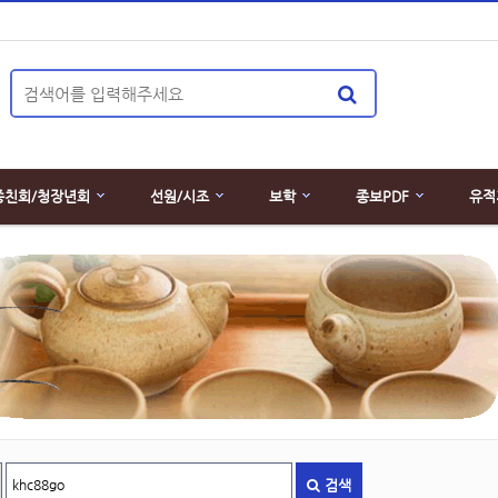
종친회/청장년회
선원/시조
보학
종보PDF
유적
검색