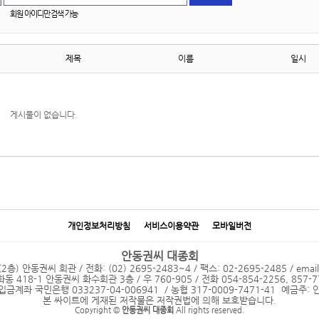
회원 아이디만 검색 가능
제목
이름
일시
게시물이 없습니다.
개인정보처리방침
서비스이용약관
모바일버전
안동권씨 대종회
 안동권씨 회관 / 전화: (02) 2695-2483~4 / 팩스: 02-2695-2485 / emai
18-1 안동권씨 화수회관 3층 / 우 760-905 / 전화 054-854-2256, 857-77
입금계좌 국민은행 033237-04-006941 / 농협 317-0009-7471-41 예금주
본 싸이트에 게재된 저작물은 저작권법에 의해 보호받습니다.
Copyright ©
안동권씨 대종회
All rights reserved.