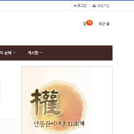
로그인
회원가입
75
접속자
최근 글
지 순례
게시판