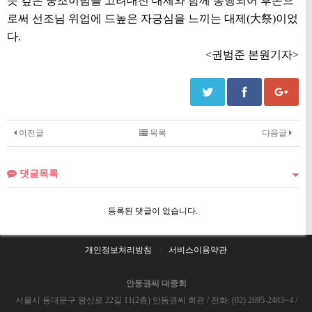
뜻 깊은 숭조이념을 고려대전 대제와 함께 봉행되어 후손으
로써 선조님 위업에 드높은 자긍심을 느끼는 대제(大祭)이었
다.
<권범준 본원기자>
이전글
목록
다음글
댓글목록
등록된 댓글이 없습니다.
개인정보처리방침
서비스이용약관
안동권씨 대종회
서울시 동대문구 왕산로 22길 11(2층) 안동권씨 회관 / 전화: (02) 2695-2483~4 /