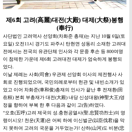
제6회 고려(高麗)대전(大殿) 대제(大祭)봉행
(奉行)
사단법인 고려역사 선양회(차화준 총재)는 지난 10월 6일(토
요일) 오전11시 경기도 파주시 탄현면 성동리 소재한 고려대
전에서는 전국의 유관단체 인사와 각 문중 후손 등 800여명
이 참제한 가운데 제6회 고려대전 대제가 엄숙하게 봉행되
었다.
이날 제례는 사회(司會) 우관제 선양회 이사의 제전행사 사
회로 진행되었으며, 국민의례로부터 헌관 및 내빈소개가 있
었고 이어 차화준(車和俊)총재의 인사가 끝난 후 전재환(田
在桓) 본회 부총재가 대전(大殿) 내당 신성대왕(神聖大王)영
정을 향하여 부복 한 후 다음과 같이 고(告)하였다.
“오호(五呼)고려 제국의 성.충현공열사(聖.忠賢功烈士)의 영
령이시오! 천운(天運)은 어찌 하에 이신벌군(以臣伐君)을 막
지 못하여 고려의 국운을 거두었는가! 산하(山河)도 비분(悲