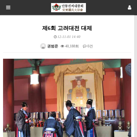
제6회 고려대전 대제
12-11-01 14:40
권범준
40,188회
0건
본문