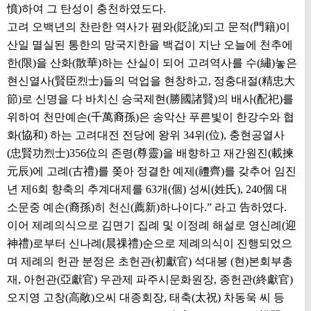
憤)하여 그 탄성이 충천하였도다.
고려 오백년의 찬란한 역사가 폄와(貶訛)되고 문적(門籍)이
산일 멸실된 통한의 망국지한을 백겁이 지난 오늘에 천추에
한(限)을 산화(散華)하는 산실이 되어 고려역사를 수(繡)놓은
현신열사(賢臣烈士)들의 덕업을 현창하고, 정충대절(精忠大
節)로 신명을 다 바치신 승국제현(勝國諸賢)의 배사(配祀)를
위하여 천만예손(千萬裔孫)은 송악산 푸른빛이 한강수와 협
화(協和) 하는 고려대전 전당에 왕위 34위(位), 충현공열사
(忠賢功烈士)356位의 존령(尊靈)을 배향하고 재간원진(載揀
元辰)에 고례(古禮)를 쫒아 정결한 예제(禮齊)를 갖추어 임진
년 제6회 향축의 추계대제를 63개(個) 성씨(姓氏), 240個 대
소문중 예손(裔孫)히 천신(薦新)하나이다.” 라고 告하였다.
이어 제례의식으로 김면기 집례 및 이정례 해설로 영신례(迎
神禮)로부터 신나례(晨祼禮)순으로 제례의식이 진행되었으
며 제례의 헌관 분정은 초헌관(初獻官) 석대봉 (현)본회부총
재, 아헌관(亞獻官) 우관제 파주시문화원장, 종헌관(終獻官)
오지영 고창(高敞)오씨 대종회장, 태축(太祝) 차동욱 씨 등