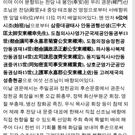
이며 이어 분향되는 전당 내 봉안(奉安)된 우리 권문(權門)선
조님은 전당(殿堂)내 중앙 태조왕건 영정으로부터 서배향위
맨 앞열 6위(位)부터 11位 까지 배열되어있다. 맨 먼저
6位에
시조(始祖)님
으로부터
삼중대광태사 안동권행선생{三中大
匡太師安東權幸先生}, 도첨의사사영가군국제공안동권부13
世{都僉議司事永嘉君菊齌公安東權溥}, 도첨의정승정헌공
안동권재14世{都僉議政丞正獻公安東權載}, 좌사동사복제
안동권정14世{左司諌思復齊安東權定}, 동지밀직사사안동
권중귀15世{同知密直司事安東權重貴}, 상호군영가군공안
동권상좌15世{上護軍永嘉郡公安東權上佐}등 고려제국의
성충현공
으로 여섯 선조님이 배향되어있다.
이날 권문에서는 추밀공파 정헌공의 후손문중에서 권준식
정헌공 회장을 비롯 오갑 前총무, 정택 화산부원군 회장, 영
철 부총재, 병선 창화공 족친, 우식 목사공 회장 등이 참제 되
어 제례 후 전당 내 문중 대표에 한해서 직접 선조님 배향에
직접 헌향을 할 수 있도록 선양회 주최 측에 특별히 배려 해
주어 다시 한번 이 기회를 통해 화답을 보내며 후손으로써