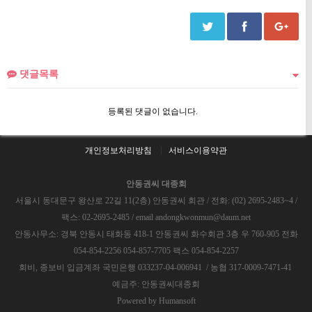
댓글목록
등록된 댓글이 없습니다.
개인정보처리방침
서비스이용약관
안동권씨 대종회
서울시 동대문구 왕산로 22길 11(2층) 안동권씨 회관 / 전화: (02) 2695-2483~4 /
팩스: 02-2695-2485 / email andongkwonmun@daum.net
안동사무소: 경북 안동시 태화동 418-1 안동권씨 화수회관 3층 우 760-905 전화
054-854-2256 054-857-7705 팩스 054-854-2257
회비, 종보비 입금계좌 국민은행 033237-04-006941 / 농협 317-0009-7471-41
예금주: 안동권씨대종회
Powered by
Humansoft