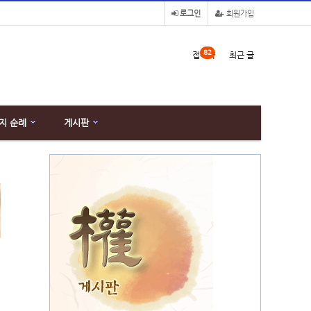
로그인
회원가입
82
접속자
최근 글
지 순례
게시판