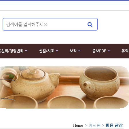
종친회/청장년회
선원/시조
보학
종보PDF
유적
Home
> 게시판 >
회원 광장