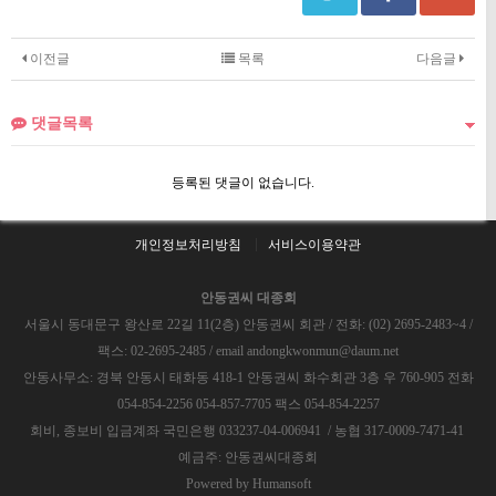
이전글
목록
다음글
댓글목록
등록된 댓글이 없습니다.
개인정보처리방침
서비스이용약관
안동권씨 대종회
서울시 동대문구 왕산로 22길 11(2층) 안동권씨 회관 / 전화: (02) 2695-2483~4 /
팩스: 02-2695-2485 / email andongkwonmun@daum.net
안동사무소: 경북 안동시 태화동 418-1 안동권씨 화수회관 3층 우 760-905 전화
054-854-2256 054-857-7705 팩스 054-854-2257
회비, 종보비 입금계좌 국민은행 033237-04-006941 / 농협 317-0009-7471-41
예금주: 안동권씨대종회
Powered by
Humansoft