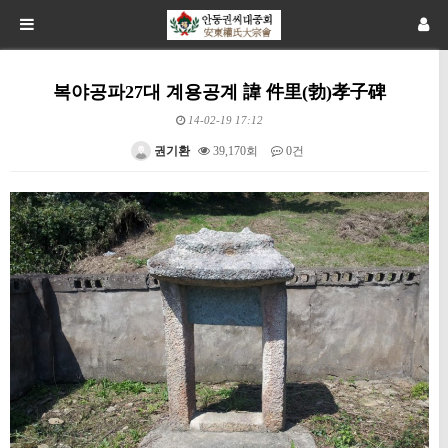
복야공파27대 계용공계 諱 件里(勃)孝子碑
14-02-19 17:12
권기환
39,170회
0건
본문