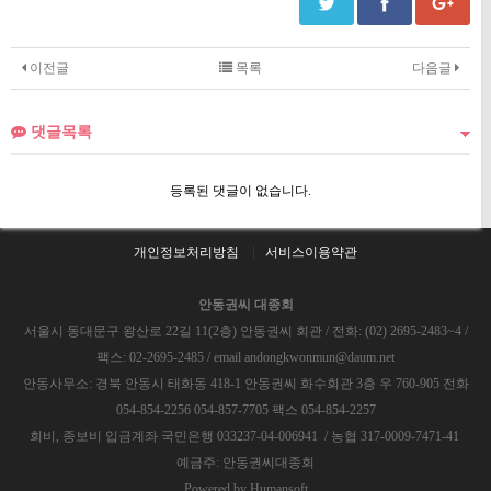
이전글
목록
다음글
댓글목록
등록된 댓글이 없습니다.
개인정보처리방침
서비스이용약관
안동권씨 대종회
서울시 동대문구 왕산로 22길 11(2층) 안동권씨 회관 / 전화: (02) 2695-2483~4 /
팩스: 02-2695-2485 / email andongkwonmun@daum.net
안동사무소: 경북 안동시 태화동 418-1 안동권씨 화수회관 3층 우 760-905 전화
054-854-2256 054-857-7705 팩스 054-854-2257
회비, 종보비 입금계좌 국민은행 033237-04-006941 / 농협 317-0009-7471-41
예금주: 안동권씨대종회
Powered by
Humansoft