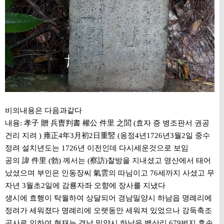
비의내용은 다음과같다
내용: 孝子 贈 兵曺判書 權公 件里 之閭 (효자 증 병조판서 권공
건리 지려 ) 雍正4年3月初2日重竪 (옹정4년1726년3월2일 중수
정려 설치년도는 1726년 이전인데 다시세운것으로 보임
공의 諱 件里 (勃) 께서는 (察訪)찰방을 지내셨고 영산에서 태어
났셨으며 부인은 인동장씨 氣雲의 따님이고 76세까지 사셨고 무
자년 3월초2일에 감룡자좌 오향에 장사를 지냈다
생시에 효행이 탁월하여 상달되어 경남밀양시 하남읍 명례리에
정려가 세워졌다 명례리에 오랫동안 세워져 있었으나 강둑축조
공사로 인하여 현재는 경남 밀양시 하남읍 백산리 679번지 후손