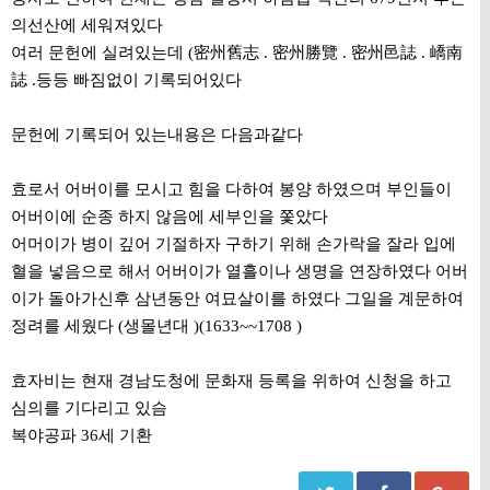
의선산에 세워져있다
여러 문헌에 실려있는데 (密州舊志 . 密州勝覽 . 密州邑誌 . 嶠南
誌 .등등 빠짐없이 기록되어있다
문헌에 기록되어 있는내용은 다음과같다
효로서 어버이를 모시고 힘을 다하여 봉양 하였으며 부인들이
어버이에 순종 하지 않음에 세부인을 쫓았다
어머이가 병이 깊어 기절하자 구하기 위해 손가락을 잘라 입에
혈을 넣음으로 해서 어버이가 열흘이나 생명을 연장하였다 어버
이가 돌아가신후 삼년동안 여묘살이를 하였다 그일을 계문하여
정려를 세웠다 (생몰년대 )(1633~~1708 )
효자비는 현재 경남도청에 문화재 등록을 위하여 신청을 하고
심의를 기다리고 있슴
복야공파 36세 기환