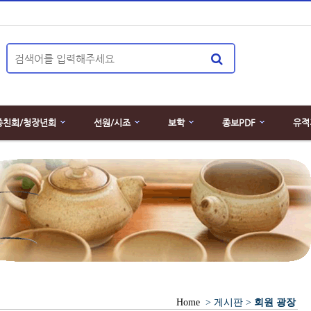
종친회/청장년회
선원/시조
보학
종보PDF
유적
Home
> 게시판 >
회원 광장