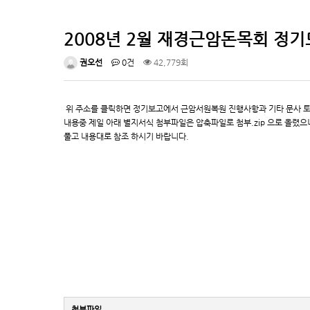
2008년 2월 재경근암돈목회 정
권오선
0건
42,779회
위 주소를 클릭하면 정기보고에서 근암서원복원 진행사항과 기타 문사 토
내용중 제일 아래 별지서식 첨부파일은 압축파일로 첨부.zip 으로 올렸으
풀고 내용대로 참조 하시기 바랍니다.
첨부파일