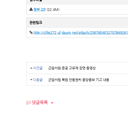
첨부.ZIP
(22.4M)
관련링크
http://cfile272.uf.daum.net/attach/25676E4E52707B4926
이전글
근암서원 준공 고유제 장면 동영상
다음글
근암서원 복원 안동권씨 중앙종보 기고 내용
댓글목록