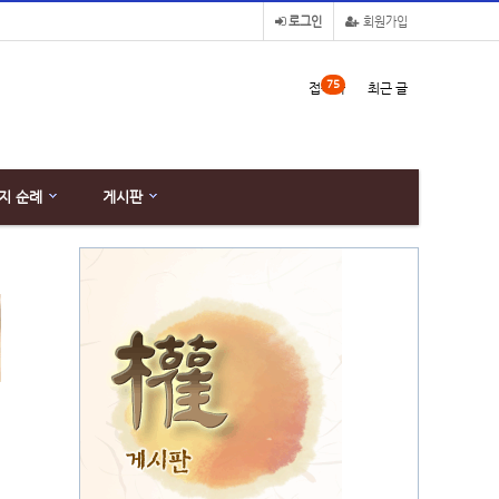
로그인
회원가입
75
접속자
최근 글
지 순례
게시판