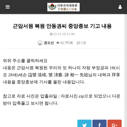
근암서원 복원 안동권씨 중앙종보 기고 내용
13-11-10 11:06
권오선
42,795회
1건
본문
위위 주소를 클릭하세요
내옹은 근암서원 복원된 우리의 또 하나의 자랑 부정공파 18(시
조 28세)세손 諡號 僖靖, 號 淸臺. 諱 相一 先祖님의 내력과 拜享
내용을 중앙종보에 기사를 올린 내용입니다.
참고로 자료 사진은 압출파일 : 자료사진.zip으로 되었으니 다운
받아 압축풀고 보시면 됩니다.