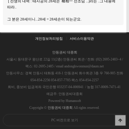
[ 선생의 내력 : 태사공의 28세손 權相一 선조님 ...]라는 ..그 내용에
따라..
그 분은 28세이니...28세 = 28세손이 되는군요.
개인정보처리방침
서비스이용약관
안동권씨 대종회
서울시 동대문구 왕산로 22길 11(2층) 안동권씨 회관 / 전화: (02) 2695-2483~4 /
팩스: 02-2695-2485 / email andongkwonmun@daum.net
안동사무소: 경북 안동시 태화동 418-1 안동권씨 화수회관 3층 우 760-905 전화
054-854-2256 054-857-7705 팩스 054-854-2257
회비, 종보비 입금계좌 국민은행 033237-04-006941 / 농협 317-0009-7471-41
예금주: 안동권씨대종회
Powered by
Humansoft
Copyright ©
안동권씨 대종회
All rights reserved.
PC 버전으로 보기