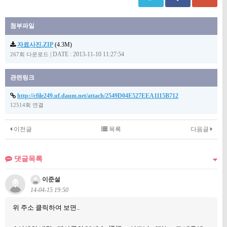
첨부파일
자료사진.ZIP
(4.3M)
|
DATE : 2013-11-10 11:27:54
267회 다운로드
관련링크
http://cfile249.uf.daum.net/attach/2549D04E527EEA1115B712
12514회 연결
이전글
목록
다음글
댓글목록
이준설
14-04-15 19:50
위 주소 클릭하여 보면..