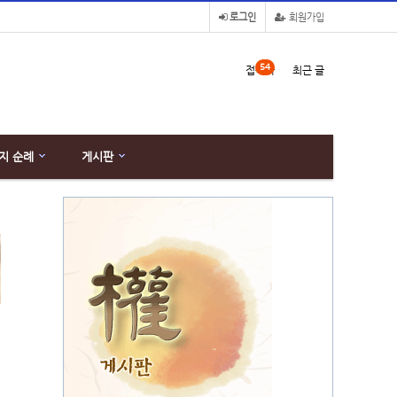
로그인
회원가입
54
접속자
최근 글
지 순례
게시판