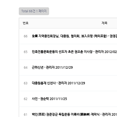
Total 66건
1 페이지
번호
제목
66
全國 지역종친회장님, 대종원, 협의회, 加入요령 (해외포함) - 권영갑 
65
민족전통문화운동의 선도자 초은 권오춘 이사장 - 관리자 2012/02
64
근하신년 - 관리자 2011/12/29
63
대종원총재 신년사 - 관리자 2011/12/29
62
사진 - 권순탁 2011/11/25
61
백인(百忍) 권준장군 독립운동 어록비(語錄碑) 제막식 - 관리자 2011