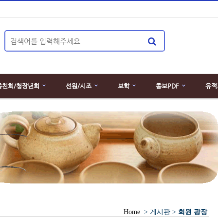
종친회/청장년회
선원/시조
보학
종보PDF
유적
Home
> 게시판 >
회원 광장