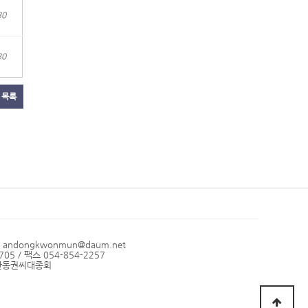
30
30
목록
l andongkwonmun@daum.net
05 / 팩스 054-854-2257
: 안동권씨대종회