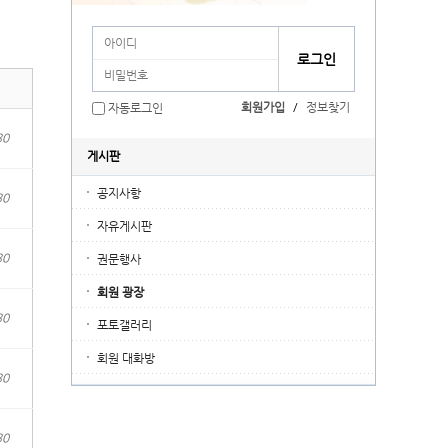
회원가입
/
정보찾기
자동로그인
30
게시판
공지사항
30
자유게시판
30
권문행사
회원 광장
30
포토갤러리
회원 대화방
30
30