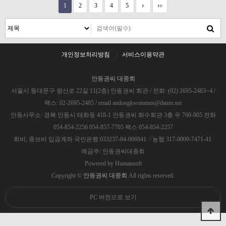
1
2
3
4
5
개인정보처리방침
서비스이용약관
안동권씨 대종회
서울시 동대문구 왕산로 22길 11(2층) 안동권씨 회관 / 전화: (02) 2695-2483~4 /
팩스: 02-2695-2485 / email andongkwonmun@daum.net
안동사무소: 경북 안동시 태화동 418-1 안동권씨 화수회관 3층 우 760-905 전화
054-854-2256 054-857-7705 팩스 054-854-2257
회비, 종보비 입금계좌 국민은행 033237-04-006941 / 농협 317-0009-7471-41
예금주: 안동권씨대종회
Powered by
Humansoft
Copyright ©
안동권씨 대종회
All rights reserved.
PC 버전으로 보기