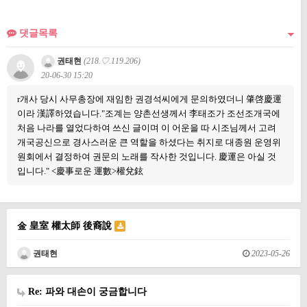
댓글목록
권태현
(218.♡.119.206)
20-06-30 15:20
r개사 당시 사무총장에 재임한 권경석씨에게 문의하였더니 肇啓慶運
이라 漢譯하였습니다."조계는 양촌선생께서 李태조가 조선조개국에
처음 나라를 열었다하여 쓰신 글이며 이 어운을 따 시조님께서 고려
개국공신으로 경사스러운 큰 역할을 하셨다는 취지로 대종원 운영위
원회에서 결정하여 권문의 노래를 작사한 것입니다. 慶運은 아실 것
입니다." <慶事로운 運數>權兌鉉
金 皇室 權太師 後裔說
권태현
2023-05-26
Re: 파와 대손이 궁금합니다