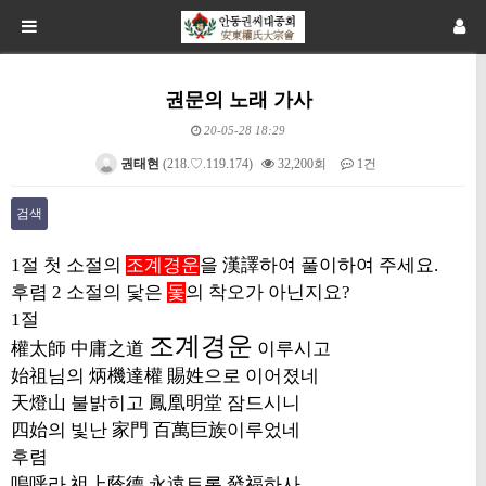
권문의 노래 가사
20-05-28 18:29
권태현
(218.♡.119.174)
32,200회
1건
검색
본문
​1절 첫 소절의
조계경운
을 漢譯하여 풀이하여 주세요.
후렴 2 소절의 닻은
돛
의 착오가 아닌지요?
1절
조계경운
權太師 中庸之道
이루시고
始祖
님의
炳機達權 賜姓
으로 이어졌네
天燈山
불밝히고
鳳凰明堂
잠드시니
四始
의 빛난
家門 百萬巨族
이루었네
후렴
嗚呼
라
祖上蔭德 永遠
토록
發福
하사