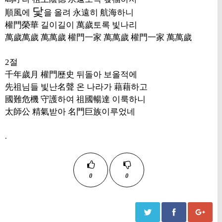
닻
順風
에
을 올려
永遠
히
航海
하니
權門榮華
길이길이
萬歲
토록 빛나리
萬歲萬歲 萬萬歲 權門一家 萬萬歲 權門一家 萬萬歲
2
절
千年歲月 權門歷史
뒤돌아 보올적에
先祖
님들 빛난
名聲
온 나라가
藉藉
하고
國難危機 守護
하여
祖國暢達
이룩하니
太師公 精氣
받아
名門巨族
이루었네
.
0
0