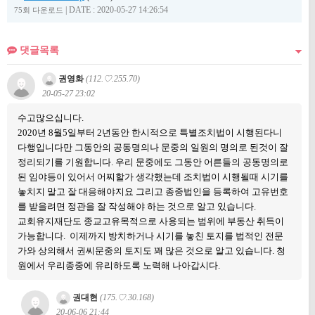
|
DATE : 2020-05-27 14:26:54
75회 다운로드
댓글목록
권영화
(112.♡.255.70)
20-05-27 23:02
수고많으십니다.
2020년 8월5일부터 2년동안 한시적으로 특별조치법이 시행된다니
다행입니다만 그동안의 공동명의나 문중의 일원의 명의로 된것이 잘
정리되기를 기원합니다. 우리 문중에도 그동안 어른들의 공동명의로
된 임야등이 있어서 어찌할가 생각했는데 조치법이 시행될때 시기를
놓치지 말고 잘 대응해야지요 그리고 종중법인을 등록하여 고유번호
를 받을려면 정관을 잘 작성해야 하는 것으로 알고 있습니다.
교회유지재단도 종교고유목적으로 사용되는 범위에 부동산 취득이
가능합니다. 이제까지 방치하거나 시기를 놓친 토지를 법적인 전문
가와 상의해서 권씨문중의 토지도 꽤 많은 것으로 알고 있습니다. 청
원에서 우리종중에 유리하도록 노력해 나아갑시다.
권대현
(175.♡.30.168)
20-06-06 21:44