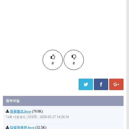
0
0
첨부파일
청원협조.hwp
(79.0K)
|
DATE : 2020-05-27 14:26:54
74회 다운로드
입법청원문.hwp
(52.5K)