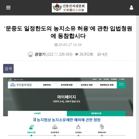
'문중도 일정한도의 농지소유 허용'에 관한 입법청원
에 동참합시다
20-05-27 14:26
권영기
(222.♡.220.163)
26,952회
4건
검색
본문