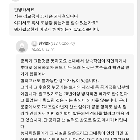
안녕하세요
저는 검교공파 35세손 권대현입니다
여기서도 혹시 조상땅 찾는거를 할수 있는가요?
뭐가필요한지 어떻게 해야되는지 알고싶습니다.
권영화
(112.♡.255.70)
20-06-11 14:06
종회가 그런것은 못하고요 선대에서 상속작업이 지연되거나
후대로 상속하고자 해도 너무 오래 된것은 후손들의 확인을 받
기가 힘들어서
할려고해도 불가능한 경우가 많이 있습니다 .
그러나 그 후손중 누군가는 토지의 재산세 등 공과금을 납부해
야합니다. 알고있기로는 20년이상 방치되면 국가로 환수된다
고 들었는데 확실한 것은 저는 확인이 되지를 않습니다. 우리
문중에서도 7대조할아번지 산소 임야가 공동 명의로 상속 정
리가 안되어서 이번 조치법이 발동되면 정리를 할려고 마음 먹
고 있습니다, 단 공과금 낸 실적도 참고로 알고 계시기 바랍니
다
농지위원들에게 그 사실을 말씀드리고 그내용이 인정 되면 조
상의 땅을 찾을 수도 있을겁니다. 아는대로 적었으니 참고하세