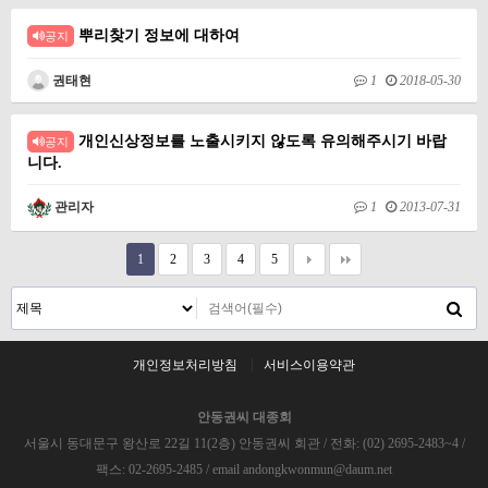
뿌리찾기 정보에 대하여
공지
권태현
1
2018-05-30
개인신상정보를 노출시키지 않도록 유의해주시기 바랍
공지
니다.
관리자
1
2013-07-31
1
2
3
4
5
개인정보처리방침
서비스이용약관
안동권씨 대종회
서울시 동대문구 왕산로 22길 11(2층) 안동권씨 회관 / 전화: (02) 2695-2483~4 /
팩스: 02-2695-2485 / email andongkwonmun@daum.net