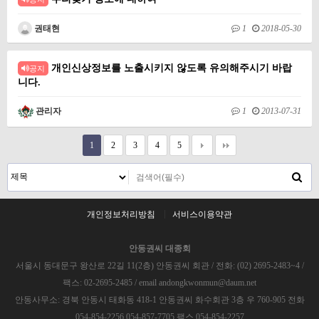
권태현
1
2018-05-30
개인신상정보를 노출시키지 않도록 유의해주시기 바랍
공지
니다.
관리자
1
2013-07-31
1
2
3
4
5
개인정보처리방침
서비스이용약관
안동권씨 대종회
서울시 동대문구 왕산로 22길 11(2층) 안동권씨 회관 / 전화: (02) 2695-2483~4 /
팩스: 02-2695-2485 / email andongkwonmun@daum.net
안동사무소: 경북 안동시 태화동 418-1 안동권씨 화수회관 3층 우 760-905 전화
054-854-2256 054-857-7705 팩스 054-854-2257