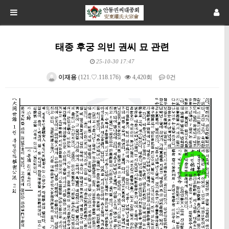
태종 후궁 의빈 권씨 묘 관련
25-10-30 17:47
이재용
(121.♡.118.176)
4,420회
0건
본문