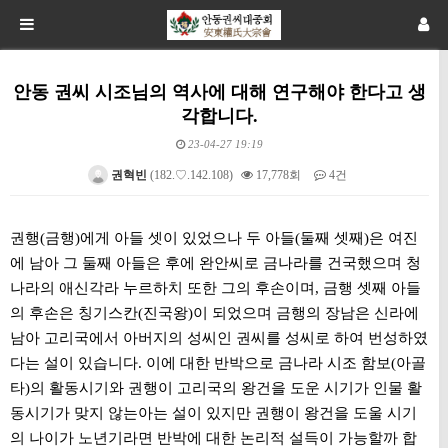
안동 권씨 시조님의 역사에 대해 연구해야 한다고 생
각합니다.
23-04-27 19:19
권혁빈
(182.♡.142.108)
17,778회
4건
본문
권행(금행)에게 아들 셋이 있었으나 두 아들(둘째 셋째)은 여진
에 남아 그 둘째 아들은 후에 완안씨로 금나라를 건국했으며 청
나라의 애신각라 누르하치 또한 그의 후손이며, 금행 셋째 아들
의 후손은 칭기스칸(진국왕)이 되었으며 금행의 장남은 신라에
남아 고리국에서 아버지의 성씨인 권씨를 성씨로 하여 번성하였
다는 설이 있습니다. 이에 대한 반박으로 금나라 시조 함보(아골
타)의 활동시기와 권행이 고리국의 왕건을 도운 시기가 인물 활
동시기가 맞지 않는아는 설이 있지만 권행이 왕건을 도울 시기
의 나이가 노년기라면 반박에 대한 논리적 설득이 가능할까 합