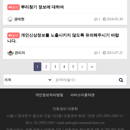
뿌리찾기 정보에 대하여
공지
권태현
1
2018-05-30
개인신상정보를 노출시키지 않도록 유의해주시기 바랍
공지
니다.
관리자
1
2013-07-31
1
2
3
4
5
개인정보처리방침
서비스이용약관
안동권씨 대종회
서울시 동대문구 왕산로 22길 11(2층) 안동권씨 회관 / 전화: (02) 2695-2483~4 /
팩스: 02-2695-2485 / email andongkwonmun@daum.net
안동사무소: 경북 안동시 태화동 418-1 안동권씨 화수회관 3층 우 760-905 전화