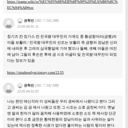
https://namu.wiki/w/%EC%95%88%EB%8F%99%20%EA%B6%8C%
EC%94%A8#toc
권혁빈
(182.♡.142.108)
23-05-04 01:21
칭기즈 칸 징기스 칸 진국왕 대무진의 가계도 중 황금항아리(금행)의
아들 보활리 / 진국왕 대무진의 선조는 보활리 즉 금행의 장남은 신라
에 내려온 후 고려의 삼국통일에 기여 했으나 둘째, 셋째 아들은 여진
에 남아 그들의 후손은 후에 금 시조 아골타 및 진국왕 대무진이 되었
다는 정보가 있음
https://sinabrodym.tistory.com/2135
권혁빈
(182.♡.142.108)
23-05-04 02:03
나는 완안 애신각라 이 성씨들은 우리 권씨에서 나왔다고 본다 그리
고 권씨는 김 금 에서 나왔고 또한 그 시조는 소호 금천씨 이다. 옛날
엔 말과 한자가 달라 음차해 사용하였에 소호란 소도 즉 제사장 단군
이라 본다 소호 금천은 황제헌원의 장남이라는 설과 사위라는 설이
있는데 역사란 정확한 사료가 없다면 풀이하는 사람의 몫이라 본다.