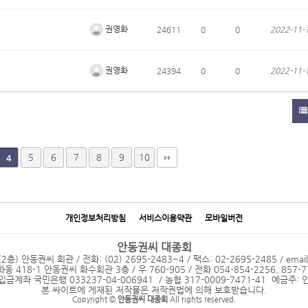
권영화
24611
0
0
2022-11-
권영화
24394
0
0
2022-11-
5
6
7
8
9
10
4
개인정보처리방침
서비스이용약관
모바일버전
안동권씨 대종회
 안동권씨 회관 / 전화: (02) 2695-2483~4 / 팩스: 02-2695-2485 / emai
18-1 안동권씨 화수회관 3층 / 우 760-905 / 전화 054-854-2256, 857-77
입금계좌 국민은행 033237-04-006941 / 농협 317-0009-7471-41 예금주
본 싸이트에 게재된 저작물은 저작권법에 의해 보호받습니다.
Copyright ©
안동권씨 대종회
All rights reserved.