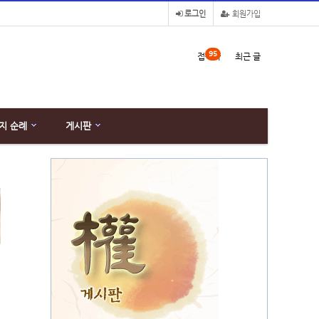
로그인
회원가입
95
접속자
최근 글
지 순례
게시판