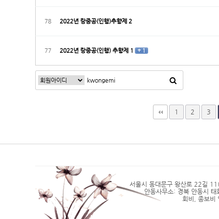
78
2022년 랑중공(인행)추향제 2
77
2022년 랑중공(인행) 추향제 1
+ 1
맨끝
1
2
3
서울시 동대문구 왕산로 22길 11(2층)
안동사무소: 경북 안동시 태화동 4
회비, 종보비 