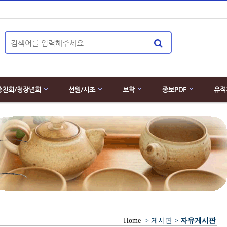
종친회/청장년회
선원/시조
보학
종보PDF
유적
Home
> 게시판 >
자유게시판