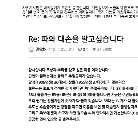
자유게시판은 비회원에게 오픈된 공간입니다. 개인정보가 노출되지 않도록 
휴대폰 번호 등이 꼭 필요한 경우에는 이메일이나, 쪽지 기능을 이용해주시거
본인의 부주의로 신상정보가 유출되어 발생한 피해에 대하여 본 대종원 홈페
Re: 파와 대손을 알고싶습니다
권영화
(112.♡.255.81)
0건
34,299회
감사합니다 조상과 뿌리를 찾고 싶은 마음 이해합니다
답변이 될려는지는 몰라도 추밀공파가 맞습니다.
달성(1906년생) 36대(세) 창룡(1955년생 37대(세) 가 맞는지요
혁민씨는 족보에 검색한 것이 맞다면 파: 추밀공파입니다. 38대(세)입니
38대 돌림자는 容(용) 俊(준) 說(설) 益(익)를 씁니다만 지금은 주민등
우리 권가는 항렬자안에 숫자가 다 들어 있습니다 38대는 八 자가 다 
후로는 후손들에게는 항렬을 따르면 이름을 보면 몇 대손인지 금방알지요
그리고 족보에 등제 하고자 하면 권오훈 씨와 연락하시면 가능합니다 010-6
궁금한 것이 있으면 글 올려주세요