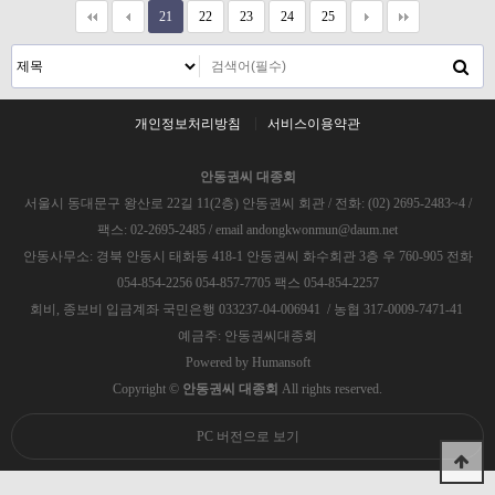
21
22
23
24
25
개인정보처리방침
서비스이용약관
안동권씨 대종회
서울시 동대문구 왕산로 22길 11(2층) 안동권씨 회관 / 전화: (02) 2695-2483~4 /
팩스: 02-2695-2485 / email andongkwonmun@daum.net
안동사무소: 경북 안동시 태화동 418-1 안동권씨 화수회관 3층 우 760-905 전화
054-854-2256 054-857-7705 팩스 054-854-2257
회비, 종보비 입금계좌 국민은행 033237-04-006941 / 농협 317-0009-7471-41
예금주: 안동권씨대종회
Powered by
Humansoft
Copyright ©
안동권씨 대종회
All rights reserved.
PC 버전으로 보기