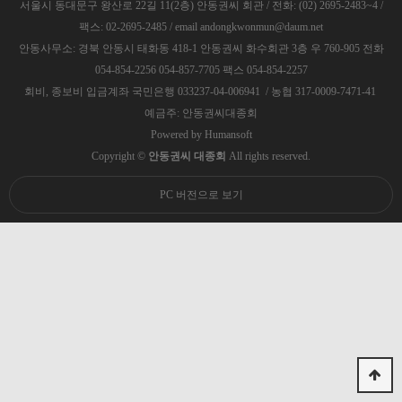
서울시 동대문구 왕산로 22길 11(2층) 안동권씨 회관 / 전화: (02) 2695-2483~4 /
팩스: 02-2695-2485 / email andongkwonmun@daum.net
안동사무소: 경북 안동시 태화동 418-1 안동권씨 화수회관 3층 우 760-905 전화
054-854-2256 054-857-7705 팩스 054-854-2257
회비, 종보비 입금계좌 국민은행 033237-04-006941 / 농협 317-0009-7471-41
예금주: 안동권씨대종회
Powered by
Humansoft
Copyright ©
안동권씨 대종회
All rights reserved.
PC 버전으로 보기