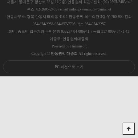
서울시 동대문구 왕산로 22길 11(2층) 안동권씨 회관 / 전화: (02) 2695-2483~4 /
팩스: 02-2695-2485 / email andongkwonmun@daum.net
안동사무소: 경북 안동시 태화동 418-1 안동권씨 화수회관 3층 우 760-905 전화
054-854-2256 054-857-7705 팩스 054-854-2257
회비, 종보비 입금계좌 국민은행 033237-04-006941 / 농협 317-0009-7471-41
예금주: 안동권씨대종회
Powered by
Humansoft
Copyright ©
안동권씨 대종회
All rights reserved.
PC 버전으로 보기