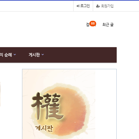
로그인
회원가입
88
접속자
최근 글
지 순례
게시판