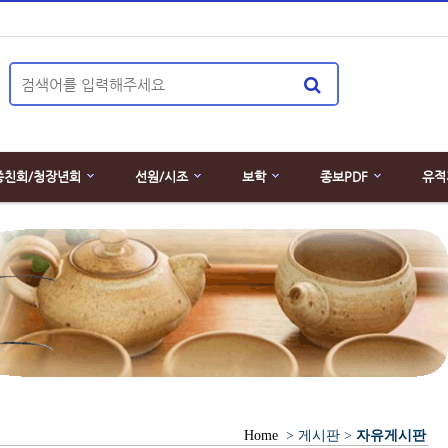
종친회/청장년회
선원/시조
보학
종보PDF
유적
Home
> 게시판 >
자유게시판