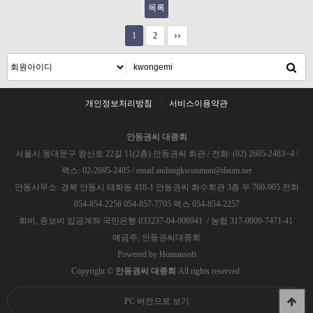
목록
1
2
개인정보처리방침
서비스이용약관
안동권씨 대종회
서울시 동대문구 왕산로 22길 11(2층) 안동권씨 회관 / 전화: (02) 2695-2483~4 /
팩스: 02-2695-2485 / email andongkwonmun@daum.net
안동사무소: 경북 안동시 태화동 418-1 안동권씨 화수회관 3층 우 760-905 전화
054-854-2256 054-857-7705 팩스 054-854-2257
회비, 종보비 입금계좌 국민은행 033237-04-006941 / 농협 317-0009-7471-41
예금주: 안동권씨대종회
Powered by
Humansoft
Copyright ©
안동권씨 대종회
All rights reserved.
PC 버전으로 보기