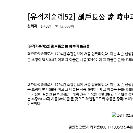
[유적지순례52] 副戶長公 諱 時中과 
관리자
0건
13,098회
[유적지순례52] 副戶長公 諱 時中과 後孫들
副戶長公派祖로서 1794년 후갑인보에 처음 입록되었다. 이는 외손 선성김
은 초명이 백시(伯時)이고 그 아들은 시중(時中)이며 그 아들은 윤화(允和),
副戶長公派祖로서 1794년 후갑인보에 처음 입록되었다. 이는 외손 선성김
은 초명이 백시(伯時)이고 그 아들은 시중(時中)이며 그 아들은 윤화(允和),
의 가승에 월성인 손보(孫甫)의 배위 권씨의 父는 신행(愼行)이고 祖는 용화
는 수중(守中)과 시중(時中)을 둔 것으로 확인됨으로써 수중은 종파(宗派
이루었다.
일원정(안동시 태화동808-1) 1935년신축