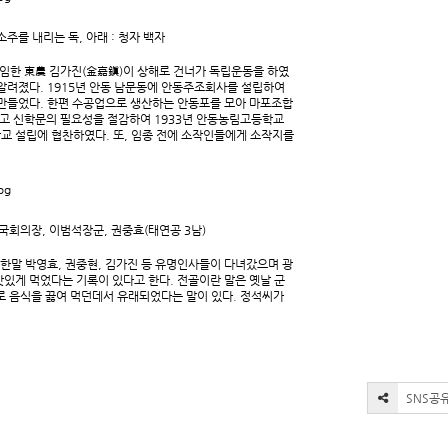
소주를 내리는 독, 아래 : 청자 백자
한 東農 김가진(金嘉鎭)이 상해로 건너가 독립운동을 하였
 알려졌다. 1915년 안동 남문동에 안동주조회사를 설립하여
 만들었다. 한편 수공업으로 생산하는 안동포를 모아 마포조합
고 신학문의 필요성을 절감하여 1933년 안동농림고등학교
교 설립에 협찬하였다. 또, 임종 전에 소작인들에게 소작지를
국회의장, 이범석장군, 권중효(태연공 3남)
한말 박영효, 권중현, 김가진 등 유명인사들이 다녀갔으며 광
맛있게 먹었다는 기록이 있다고 한다. 전골이란 말은 옛날 군
로 음식을 끓여 먹던데서 유래되었다는 말이 있다. 정석씨가
SNS공