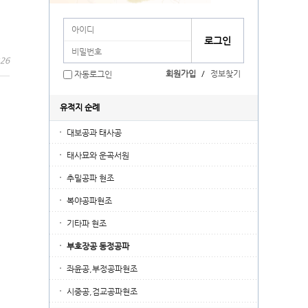
:26
회원가입
/
정보찾기
자동로그인
유적지 순례
대보공과 태사공
태사묘와 운곡서원
추밀공파 현조
복야공파현조
기타파 현조
부호장공 동정공파
좌윤공,부정공파현조
시중공,검교공파현조