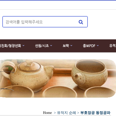
종친회/청장년회
선원/시조
보학
종보PDF
유적
Home
> 유적지 순례 >
부호장공 동정공파