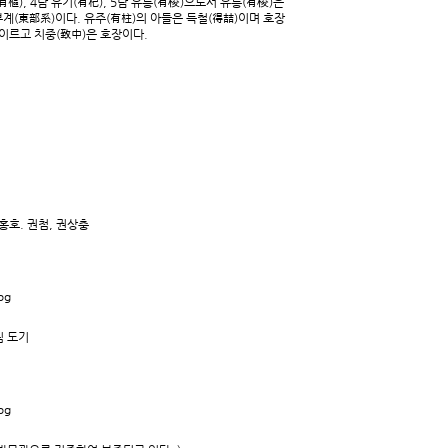
樞), 4남 유기(有杞), 5남 유릉(有棱)으로서 유릉(有棱)은
계(東部系)이다. 유주(有柱)의 아들은 득철(得喆)이며 호장
 이르고 치중(致中)은 호장이다.
홍호. 권첨, 권상충
님 도기