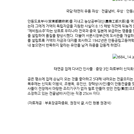
국담 태연의 유품 좌상 : 전골냄비, 우상 : 안동
안동도호부사(安東都護府使)를 지내고 농상공부대신(農商工部大臣)을 역임
는데 그에게 거액의 독립자금을 지원한 사실이 8.15 해방 직전에 뒤늦게
“제비원소주”라는 상표로 우리나라 전국과 중국.일본에 보급하는 명품을
을 설립하여 품질을 향상시켰다. 더불어 서문시장부근에 도서관을 개설하
를 설립토록 거액의 자금과 대지를 희사하고 1942년은 안동공립고등여학
내 놓으면서 반목하지 말라는 유언을 남겨 좌중을 감동케 하였다.
태연공 집에 다녀간 인사들 : 중앙 3인 좌로부터 신익희
공은 평소에 집에 손님이 오는 것을 좋아하고 5대째 내려오는 전골요리는 
복후에는 신익희 이범석, 조병옥, 유진산, 장택상(사진)들이 안동전골을 
사들이 전장에서 마땅한 조리기구가 없자 철로 만들어 썼던 전립(戰笠)으
소장하고 있는 전골냄비(사진)는 직경 25cm 이다.
(자료제공 : 부호장공파종회, 권정석 글,사진 현봉 권경석)