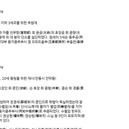
선 이하 3세조를 위한 추원재
 아들 선무랑(宣務郞) 휘 윤공(允恭)과 호장공 휘 윤량(允
동에 위 네 분의 단소를 설단하였다. 원세의 5세손 동추공(同
가선대부 동지중추부사 겸 오위도총부(五衛都摠府) 부총관(副摠
경용, 20세 종원을 위한 재사(안동시 안막동)
인 휘 준민(俊敏), 손 호장 휘 중형(仲衡), 증손 휘 경룡(景
 출생하여 정경세(鄭經世)의 문인으로 학행이 독실하였는데 광
수월암(水月庵) 산사(山寺)에 들어가 별업(別業별채)을 지어
 동지중추부사(同知中樞府事)로 추증되었다. 수월암 한우도
) 권상현(權尙賢) 권상원(權尙元) 스님 등 9인이 유유자적(悠
어 있다.