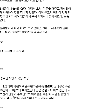
박무관으로 기증하여 보존되고 있다. )
 율세동에서 출생하였다. 어려서 효의 큰 뜻을 깨닫고 장성하여
자 시약하며 곁을 떠나지 않았다. 이어 선고의 병환이 깊자 뒤
草)를 찾으라 하여 뒤뜰에서 구해 시약하니 완쾌하였다. 칭송
였다.
 율세동에 대리석 비각으로 이건하였으며, 도시계획에 밀려
참봉 친왕부찬위(親王府贊尉)를 역임하였다
세운 도화동천 표지석
 검무관 칙명과 국담 초상
동에서 출생하여 학행으로 중추원의관(中樞院議官) 궁내부검무관
60간이고 3천석의 부자였는데 공은 경술국치 이후 관민의 교
 초반기 안동이 주택난으로 어려움을 겪을 때 자금을 동원 개
수에 거액을 출연하면서 소외계층을 위로하였다.