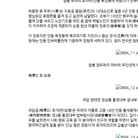
참봉 두하의 효자비(안동 옥정동에 세웠다가 민속
취몽헌 휘 두하(斗夏)는 지호공 종원(宗元)의 10대손으로 철종 4년 안동
명심보감 효행편을 즐겨 읽고 실천에 남달랐다. 조부가 10년간 환우에 눕
뜰에 단을 세우고 노천기도를 하던 중 꿈에 백발노인이 현몽하여 자초(紫
이 자자하여 조정에 계문되자 순종 원년 마을에 정효각(旌孝閣)을 짓게 하
이 정효각은 안동 옥정동에 목조와가로 지었으나 증손 정석(正奭)에 의해
현재는 안동 민속박물관에 기증하여 정원에 세워져 있다. 공의 관직은 
참봉 권두하의 려비와 무인년에 
菊潭公 휘 台淵
국담 권태연 정삼품 통정대부 궁내부
국담공(菊潭公) 휘 태연(台淵)은 두하의 아들로 고종 18년 안동 율세
(宮內部檢務官) 정3품 통정대부 법부참서관(法部參書官)이 되었다. 집이 
우를 넓히면서 사회 문화 교육 등 각 분야에서 선구적 역할을 하면서 일제
량주택건설에 힘을 쏟아 ‘인심 좋은 권참사’라 회자되었으며 갑술년 대홍