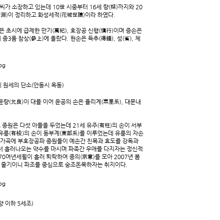
석씨가 소장하고 있는데 10世 시중부터 16세 량(樑)까지와 20
(台淵)이 정리하고 화성세적(花城世蹟)이라 하였다.
은 초시에 급제한 만기(萬紀), 호장공 신행(愼行)이며 증손은
종3품 참상(參上)에 올랐다. 현손은 득추(得錘), 성(省), 체
1세 원세의 단소(안동시 옥동)
 윤량(允良)이 대를 이어 윤공의 손은 율리계(栗里系), 대문내
고 종원은 다섯 아들을 두었는데 21세 유주(有柱)의 손이 서부
, 유릉(有棱)의 손이 동부계(東部系)를 이루었는데 유릉의 자손
1 어가곡에 부호장공파 종원들이 예손간 친목과 효도를 강독과
서 흘러나오는 약수를 마시며 파족간 우애를 다지자는 정신적
0여년세월이 흘러 퇴락하여 종의(宗意)를 모아 2007년 봄
한 줄기이니 파조를 중심으로 숭조돈목하자는 취지이다.
양 이하 5세조)