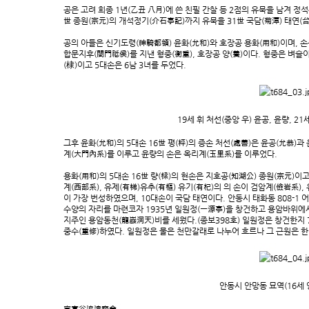
공은 고려 희종 1년(乙丑 八月)에 쓴 친필 간찰 등 2점의 유묵을 남겨 정
世 종원(宗元)의 개석정기(介石亭記)까지 유묵을 31世 국담(菊潭) 태연
공의 아들은 신기도령(神騎都領) 윤화(允和)와 호장공 용화(用和)이며, 손
합문지후(閤門祗侯)를 지낸 형중(衡重), 호장공 양(養)이다. 형중은 벼슬이 
(棣)이고 5대손은 6남 3녀를 두었다.
19세 휘 처선(중앙 우) 윤공, 윤량, 2
그후 윤화(允和)의 5대손 16世 평(枰)의 증손 처선(處善)은 윤공(允恭)과
계(大門內系)를 이루고 윤량의 손은 옥리계(玉里系)를 이루었다.
용화(用和)의 5대손 16世 량(樑)의 현손은 지호공(知湖公) 종원(宗元)이
계(西部系), 유제(有梯)유추(有樞) 유기(有杞)의 의 손이 검암계(儉岩系)
이 가장 번성하였으며, 10대손이 국담 태연이다. 안동시 태화동 808-
수양의 자리를 마련코자 1935년 일원정(一源亭)을 창건하고 용암바위에
지주인 용암동천(龍巖洞天)비를 세웠다.(종보398호) 일원정은 창건한지 7
중수(重修)하였다. 일원정은 물은 천만갈래로 나누어 흐르나 그 근원은 
안동시 안망동 묘역(16세 