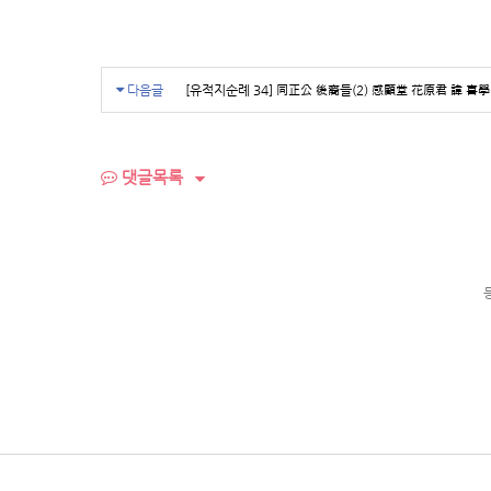
다음글
[유적지순례 34] 同正公 後裔들(2) 感顧堂 花原君 諱 喜學(종
댓글목록