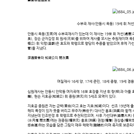
壽富谷追遠齋舍
수부곡 재사(안동시 옥동) 19세 휘 처
안동시 옥동(玉洞)에 수부곡재사가 있는데 이 재사는 19世 휘 처선(處善)과
良), 장손 군자감정 휘 원세(元世)를 위하여 제사를 모시는 추원재이며 옥
樞公) 휘 익령(益齡)은 효도와 학행으로 향당의 추종을 받았으며 후에 
管)을 지냈다.
深遠齋舍와 知湖公의 閒友圖
며질재사 16세 양, 17세 준민, 18세 중형, 19세 
심원재사는 안동시 안막동 며지곡에 16世 호장을 지낸 휘 량(樑)과 아들 호장
龍), 현손 지호공(知湖公) 휘 종원(宗元)의 5세조 묘역이 있다.
지호공 종원은 자는 군백(君伯)이고 호는 지호(知湖)이다. 선조 19년에
해의 폭정이 있자 뜻을 버리고 무주자(無住子) 대사간 홍호(洪鎬)와 함께 
지냈는데 인조반정 후 학행으로 추천되었으며, 사후 가선대부(嘉善大夫)
(水月庵 閒友圖)에는 권종원(權宗元) 홍호(洪鎬) 권첨(權詹) 권상충(權尙忠
悠自適)하는 모습을 담은 그림이 매우 해학적(諧謔的)이며 족자로 보존되