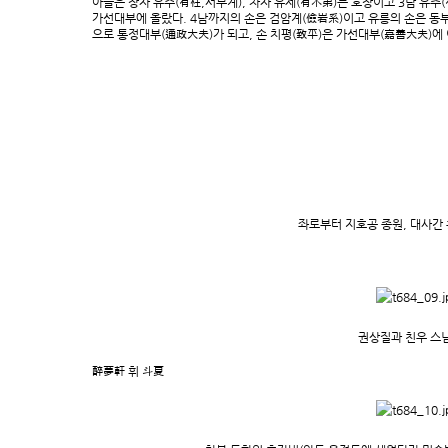
아들은 장자 유주(有柱,서부계), 차자 유제(有木弟)는 호장이고 3남 유추(有
가선대부에 올랐다. 4남까지의 손은 검암계(儉岩系)이고 유릉의 손은 동부
으로 통정대부(通政大夫)가 되고, 손 치평(致平)은 가선대부(嘉善大夫)에
좌로부터 지호공 종원, 대사간 
권상질과 친우 스
醉夢軒 휘 斗夏