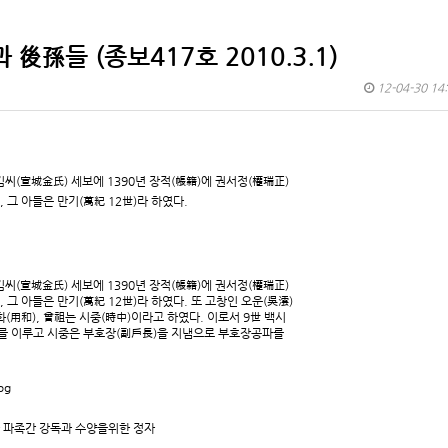
後孫들 (종보417호 2010.3.1)
12-04-30 14
씨(宣城金氏) 세보에 1390년 장적(帳籍)에 권서정(權瑞正)
 그 아들은 만기(萬紀 12世)라 하였다.
씨(宣城金氏) 세보에 1390년 장적(帳籍)에 권서정(權瑞正)
 그 아들은 만기(萬紀 12世)라 하였다. 또 고창인 오운(吳澐)
(用和), 曾祖는 시중(時中)이라고 하였다. 이로서 9世 백시
)를 이루고 시중은 부호장(副戶長)을 지냄으로 부호장공파를
한 파족간 강독과 수양을위한 정자