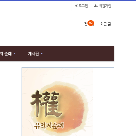
로그인
회원가입
92
접속자
최근 글
지 순례
게시판