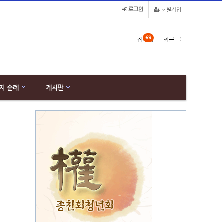
로그인
회원가입
69
접속자
최근 글
지 순례
게시판