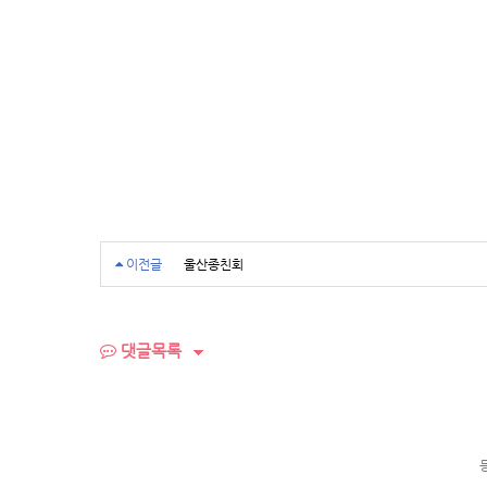
이전글
울산종친회
댓글목록