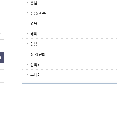
충남
전남/제주
경북
해외
유
경남
청.장년회
록
산악회
부녀회