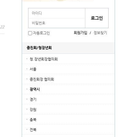
:22
회원가입
/
정보찾기
자동로그인
종친회/청장년회
청.장년회장협의회
서울
종친회장 협의회
광역시
경기
강원
충북
전북