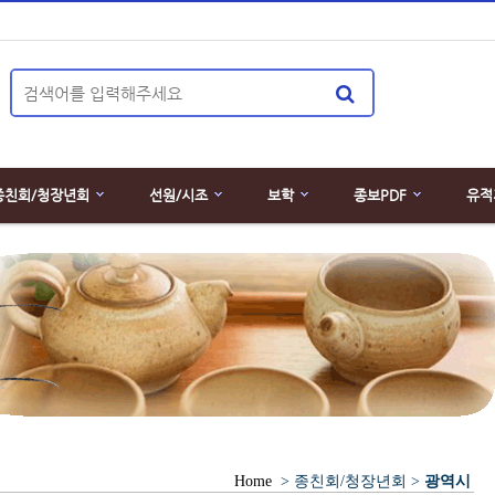
종친회/청장년회
선원/시조
보학
종보PDF
유적
Home
> 종친회/청장년회 >
광역시