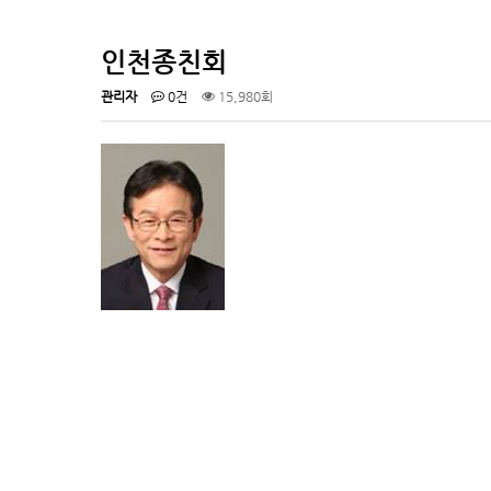
인천종친회
관리자
0건
15,980회