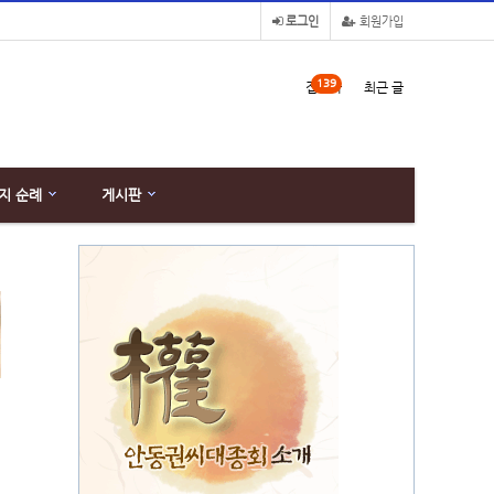
로그인
회원가입
139
접속자
최근 글
지 순례
게시판