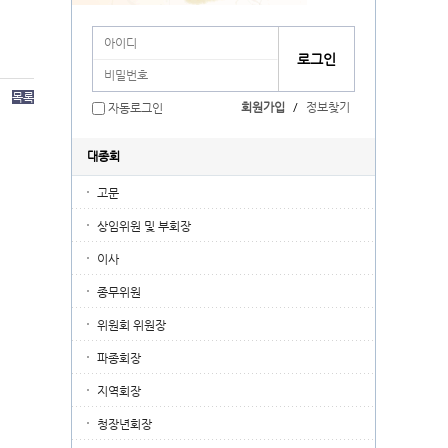
목록
회원가입
/
정보찾기
자동로그인
대종회
고문
상임위원 및 부회장
이사
종무위원
위원회 위원장
파종회장
지역회장
청장년회장