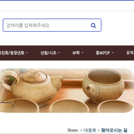
종친회/청장년회
선원/시조
보학
종보PDF
유적
Home
> 대종회 >
찾아오시는 길