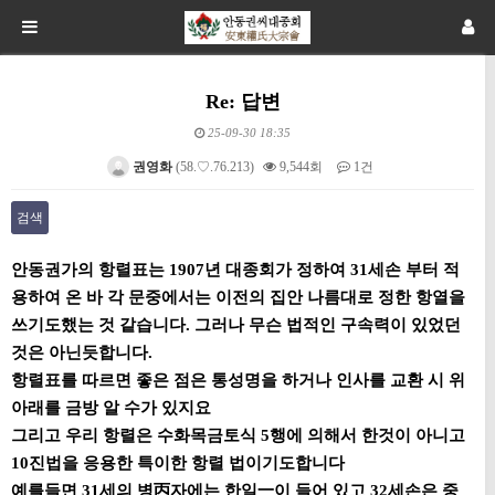
Re: 답변
25-09-30 18:35
권영화
(58.♡.76.213)
9,544회
1건
검색
본문
안동권가의 항렬표는 1907년 대종회가 정하여 31세손 부터 적
용하여 온 바 각 문중에서는 이전의 집안 나름대로 정한 항열을
쓰기도
했는 것 같습니다. 그러나 무슨 법적인 구속력이 있었던
것은 아닌듯합니다.
항렬표를 따르면 좋은 점은 통성명을 하거나 인사를 교환 시 위
아래를 금방 알 수가 있지요
그리고 우리 항렬은 수화목금토식 5행에 의해서 한것이 아니고
10진법을 응용한 특이한 항렬 법이기도합니다
예를들면 31세의 병丙자에는 한일一이 들어 있고 32세손은 중