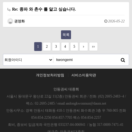
Re: 종파 와 촌수 를 알고 싶습니다.
권영화
2026-05-22
목록
1
2
3
4
5
개인정보처리방침
서비스이용약관
안동권씨 대종회
서울시 동대문구 왕산로 22길 11(2층) 안동권씨 회관 / 전화: (02) 2695-2483~4 /
팩스: 02-2695-2485 / email andongkwonmun@daum.net
안동사무소: 경북 안동시 태화동 418-1 안동권씨 화수회관 3층 우 760-905 전화
054-854-2256 054-857-7705 팩스 054-854-2257
회비, 종보비 입금계좌 국민은행 033237-04-006941 / 농협 317-0009-7471-41
예금주: 안동권씨대종회