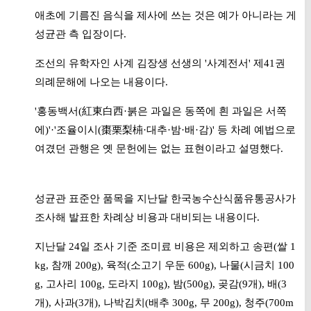
애초에 기름진 음식을 제사에 쓰는 것은 예가 아니라는 게
성균관 측 입장이다.
조선의 유학자인 사계 김장생 선생의 '사계전서' 제41권
의례문해에 나오는 내용이다.
'홍동백서(紅東白西·붉은 과일은 동쪽에 흰 과일은 서쪽
에)'·'조율이시(棗栗梨枾·대추·밤·배·감)' 등 차례 예법으로
여겼던 관행은 옛 문헌에는 없는 표현이라고 설명했다.
성균관 표준안 품목을 지난달 한국농수산식품유통공사가
조사해 발표한 차례상 비용과 대비되는 내용이다.
지난달 24일 조사 기준 조미료 비용은 제외하고 송편(쌀 1
kg, 참깨 200g), 육적(소고기 우둔 600g), 나물(시금치 100
g, 고사리 100g, 도라지 100g), 밤(500g), 곶감(9개), 배(3
개), 사과(3개), 나박김치(배추 300g, 무 200g), 청주(700m