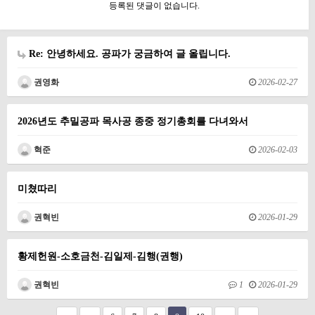
등록된 댓글이 없습니다.
Re: 안녕하세요. 공파가 궁금하여 글 올립니다.
권영화
2026-02-27
2026년도 추밀공파 목사공 종중 정기총회를 다녀와서
혁준
2026-02-03
미쳤따리
권혁빈
2026-01-29
황제헌원-소호금천-김일제-김행(권행)
권혁빈
1
2026-01-29