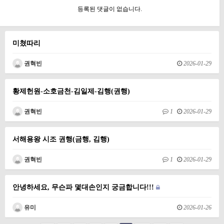
등록된 댓글이 없습니다.
미쳤따리
권혁빈
2026-01-29
황제헌원-소호금천-김일제-김행(권행)
권혁빈
1
2026-01-29
서해용왕 시조 권행(금행, 김행)
권혁빈
1
2026-01-29
안녕하세요, 무슨파 몇대손인지 궁금합니다!!!
유미
2026-01-26