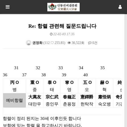
Re: 항렬 관련해 질문드립니다
22-02-03 17:35
권영화
(112.♡.255.81)
36,522회
0건
본문
31 32 33 34 35
36 37 38 39 40
丙 O
重 O
泰 O
寧 O
五 O
赫 O
純 O
병
중
태
영
오
혁
순
大萬友
宗仁武
春龍正
憲鐸爵
肅悟炳
奇景
예비항렬
대만우
종인무
춘용정
헌탁작
숙오병
기경
항렬이 정리 된지는 30세 이후인듯 합니다
보학에 있는 항렬 을 참고하시기 바랍니다.