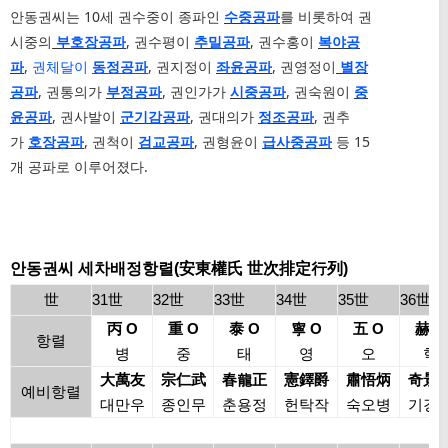
안동권씨는 10세 권수중이 종파인
수중공파
를 비롯하여 권
시중의
부호장공파
, 권수평이
추밀공파
, 권수홍이
복야공
파
,
권체달이
동정공파
, 권지정이
좌윤공파
, 권영정이
별장
공파
, 권통의가
부정공파
, 권인가가
시중공파
, 권숙원이
중
윤공파
, 권사발이
군기감공파
, 권대의가
정조
공파
, 권추
가
호장공파
, 권척이
검교공파
, 권형윤이
급사중공파
등 15
개 공파로 이루어졌다.
안동권씨 세차배정항렬(安東權氏 世次排定行列)
世
31世
32世
33世
34世
35世
36世
丙 O
重 O
泰 O
寧 O
五 O
赫 O
항렬
병
중
태
영
오
혁
大萬友
宗仁武
春龍正
憲鐸爵
肅悟炳
奇景
예비항렬
대만우
종인무
춘용정
헌탁작
숙오병
기경