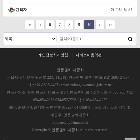
관리자
2012-10-31
6
7
8
9
10
개인정보처리방침
서비스이용약관
안동권씨 대종회
서울시 동대문구 왕산로 22길 11(2층) 안동권씨 회관 / 전화: (02) 2695-2483~4 /
팩스: 02-2695-2485 / email andongkwonmun@daum.net
안동사무소: 경북 안동시 태화동 418-1 안동권씨 화수회관 3층 우 760-905 전화
054-854-2256 054-857-7705 팩스 054-854-2257
회비, 종보비 입금계좌 국민은행 033237-04-006941 / 농협 317-0009-7471-41
예금주: 안동권씨대종회
Powered by
Humansoft
Copyright ©
안동권씨 대종회
All rights reserved.