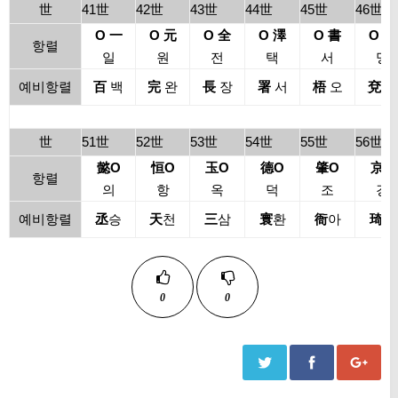
世
41世
42世
43世
44世
45世
46世
O 一
O 元
O 全
O 澤
O 書
O 溟
항렬
일
원
전
택
서
명
예비항렬
百
백
完
완
長
장
署
서
梧
오
兗
연
世
51世
52世
53世
54世
55世
56世
懿O
恒O
玉O
德O
肇O
京O
항렬
의
항
옥
덕
조
경
예비항렬
丞
승
天
천
三
삼
寰
환
衙
아
琦
기
0
0