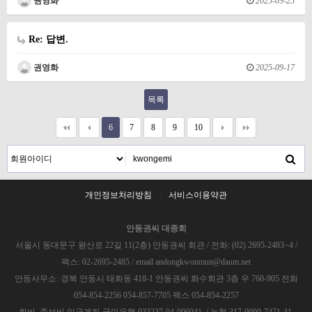
권영화
2025-09-25
Re: 답변.
권영화
2025-09-17
목록
6
7
8
9
10
개인정보처리방침
서비스이용약관
안동권씨 대종회
서울시 동대문구 왕산로 22길 11(2층) 안동권씨 회관 / 전화: (02) 2695-2483~4 /
팩스: 02-2695-2485 / email andongkwonmun@daum.net
안동사무소: 경북 안동시 태화동 418-1 안동권씨 화수회관 3층 우 760-905 전화
054-854-2256 054-857-7705 팩스 054-854-2257