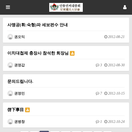
사맹공(휘:숙형)파 세보편수 안내
권오익
2012-08-21
이치대첩제 충장사 참석한 회장님
권영갑
3
2012-08-30
문의드립니다.
권영민
7
2012-10-15
啓下事目
권병창
1
2012-10-24