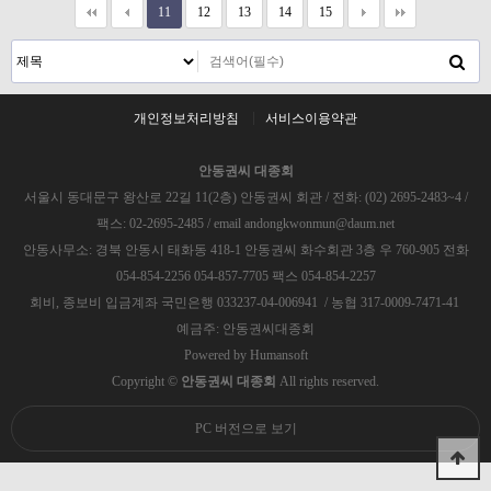
11
12
13
14
15
개인정보처리방침
서비스이용약관
안동권씨 대종회
서울시 동대문구 왕산로 22길 11(2층) 안동권씨 회관 / 전화: (02) 2695-2483~4 /
팩스: 02-2695-2485 / email andongkwonmun@daum.net
안동사무소: 경북 안동시 태화동 418-1 안동권씨 화수회관 3층 우 760-905 전화
054-854-2256 054-857-7705 팩스 054-854-2257
회비, 종보비 입금계좌 국민은행 033237-04-006941 / 농협 317-0009-7471-41
예금주: 안동권씨대종회
Powered by
Humansoft
Copyright ©
안동권씨 대종회
All rights reserved.
PC 버전으로 보기