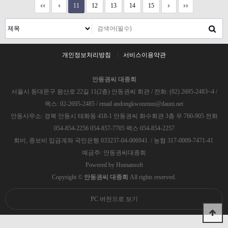
11
12
13
14
15
개인정보처리방침
서비스이용약관
안동권씨 대종회
서울시 동대문구 왕산로 22길 11(2층) 안동권씨 회관 / 전화: (02) 2695-2483~4 /
팩스: 02-2695-2485 / email andongkwonmun@daum.net
안동사무소: 경북 안동시 태화동 418-1 안동권씨 화수회관 3층 우 760-905 전화
054-854-2256 054-857-7705 팩스 054-854-2257
회비, 종보비 입금계좌 국민은행 033237-04-006941 / 농협 317-0009-7471-41
예금주: 안동권씨대종회
Powered by
Humansoft
Copyright ©
안동권씨 대종회
All rights reserved.
PC 버전으로 보기